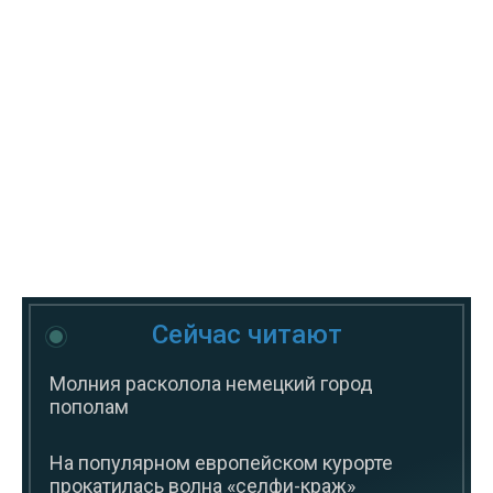
Сейчас читают
Молния расколола немецкий город
пополам
На популярном европейском курорте
прокатилась волна «селфи-краж»