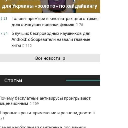
для Украины «золото» по хайдайвингу
Головні прем'єри в кінотеатрах цього тижня:
19:21
довгоочікувані новинки фільмів
78
5 лучших беспроводных наушников для
17:34
Android: обозреватели назвали главные
хиты
110
Все новости
Статьи
Почему бесплатные антивирусы проигрывают
лицензионным
109
Шаровые краны: применение и разновидности
291
Самая необходимая сантехника для ванной