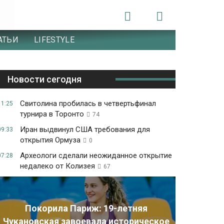
АТЬИ
LIFESTYLE
Новости сегодня
Свитолина пробилась в четвертьфинал
11:25
турнира в Торонто
74
Иран выдвинул США требования для
09:33
открытия Ормуза
0
Археологи сделали неожиданное открытие
07:28
недалеко от Колизея
67
Покорила Париж: 19-летняя
Чукановская завоевала историческое