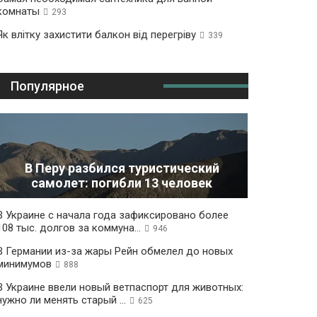
комнаты
293
Як влітку захистити балкон від перегріву
339
Популярное
В Перу разбился туристический
самолет: погибли 13 человек
В Украине с начала года зафиксировано более
108 тыс. долгов за коммуна...
946
В Германии из-за жары Рейн обмелел до новых
минимумов
888
В Украине ввели новый ветпаспорт для животных:
нужно ли менять старый ...
625