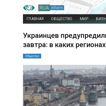
RUA
inform
ГЛАВНАЯ
ОБЩЕСТВО
МИР
БИЗ
Украинцев предупредили
завтра: в каких регионах
Общество