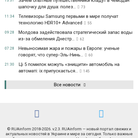
Зачем опытные путешественники кладут в чемодан
13:31
шапочку для душа: полез...
73
Телевизоры Samsung первыми в мире получат
11:34
технологию HDR10+ Advanced
55
Молдова задействовала стратегический запас воды
09:28
из-за обмеления Днестр...
62
Невыносимая жара и пожары в Европе: ученые
07:28
говорят, что супер-Эль-Нинь...
60
Ці 5 помилок можуть «знищити» автомобіль на
21:30
автоматі: їх припускається...
145
Все новости
© RUAinform 2018-2026. v.2.3. RUAinform — новый портал свежих и
актуальных новостей в Украине и мире за сегодня. Только важные