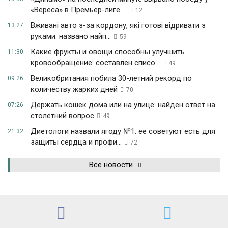
«Вереса» в Премьер-лиге ...
12
Вживані авто з-за кордону, які готові відривати з
13:27
руками: названо найп...
59
Какие фрукты и овощи способны улучшить
11:30
кровообращение: составлен списо...
49
Великобритания побила 30-летний рекорд по
09:26
количеству жарких дней
70
Держать кошек дома или на улице: найден ответ на
07:26
столетний вопрос
49
Диетологи назвали ягоду №1: ее советуют есть для
21:32
защиты сердца и профи...
72
Все новости