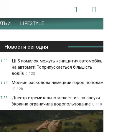
АТЬИ
LIFESTYLE
Новости сегодня
Ці 5 помилок можуть «знищити» автомобіль
21:30
на автоматі: їх припускається більшість
водіїв
123
Молния расколола немецкий город пополам
19:34
128
Днестр стремительно мелеет: из-за засухи
17:33
Украина ограничила водопользование
110