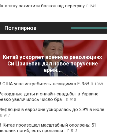
Як влітку захистити балкон від перегріву
242
Популярное
Китай ускоряет военную революцию:
Си Цзиньпин дал новое поручение
арми...
В США упал истребитель-невидимка F-35B
1069
Рекордные даты и онлайн-свадьбы: в Украине
резко увеличилось число бра...
918
Инфляция в еврозоне ускорилась до 2,9% в июле
917
В Китае произошел масштабный оползень: 51
человек погиб, есть пропавши...
513