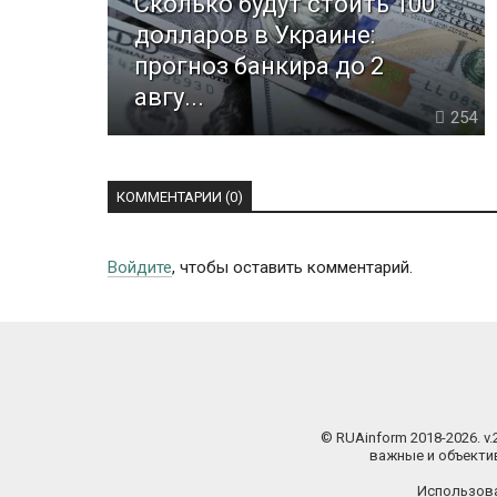
Сколько будут стоить 100
долларов в Украине:
прогноз банкира до 2
авгу...
254
КОММЕНТАРИИ (0)
Войдите
, чтобы оставить комментарий.
© RUAinform 2018-2026. v
важные и объектив
Использова