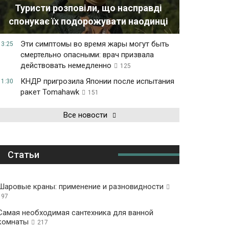
Туристи розповіли, що насправді
спонукає їх подорожувати наодинці
Эти симптомы во время жары могут быть
13:25
смертельно опасными: врач призвала
действовать немедленно
125
КНДР пригрозила Японии после испытания
11:30
ракет Tomahawk
151
Все новости
Статьи
Шаровые краны: применение и разновидности
197
Самая необходимая сантехника для ванной
комнаты
217