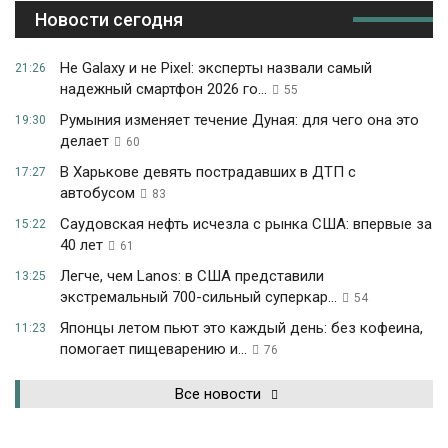
Новости сегодня
Не Galaxy и не Pixel: эксперты назвали самый
21:26
надежный смартфон 2026 го...
55
Румыния изменяет течение Дуная: для чего она это
19:30
делает
60
В Харькове девять пострадавших в ДТП с
17:27
автобусом
83
Саудовская нефть исчезла с рынка США: впервые за
15:22
40 лет
61
Легче, чем Lanos: в США представили
13:25
экстремальный 700-сильный суперкар...
54
Японцы летом пьют это каждый день: без кофеина,
11:23
помогает пищеварению и...
76
Все новости