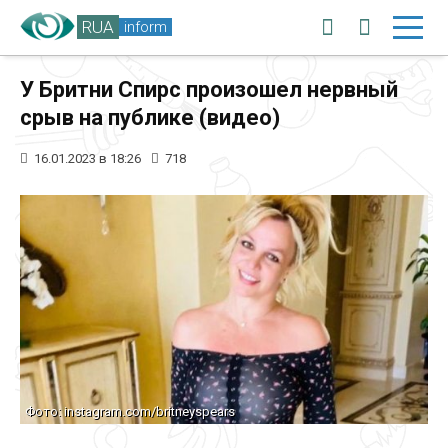
RUA
inform
У Бритни Спирс произошел нервный
срыв на публике (видео)
16.01.2023 в 18:26
718
Фото: instagram.com/britneyspears