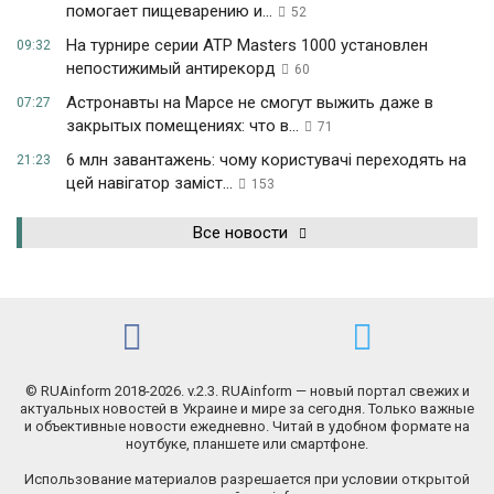
помогает пищеварению и...
52
На турнире серии ATP Masters 1000 установлен
09:32
непостижимый антирекорд
60
Астронавты на Марсе не смогут выжить даже в
07:27
закрытых помещениях: что в...
71
6 млн завантажень: чому користувачі переходять на
21:23
цей навігатор заміст...
153
Все новости
© RUAinform 2018-2026. v.2.3. RUAinform — новый портал свежих и
актуальных новостей в Украине и мире за сегодня. Только важные
и объективные новости ежедневно. Читай в удобном формате на
ноутбуке, планшете или смартфоне.
Использование материалов разрешается при условии открытой