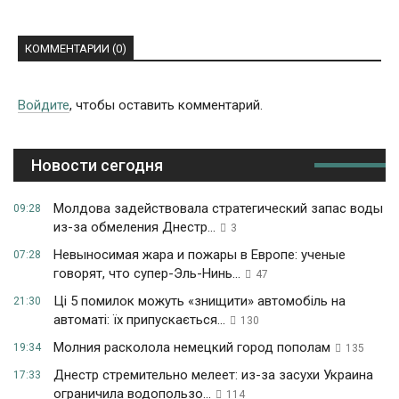
КОММЕНТАРИИ (0)
Войдите
, чтобы оставить комментарий.
Новости сегодня
Молдова задействовала стратегический запас воды
09:28
из-за обмеления Днестр...
3
Невыносимая жара и пожары в Европе: ученые
07:28
говорят, что супер-Эль-Нинь...
47
Ці 5 помилок можуть «знищити» автомобіль на
21:30
автоматі: їх припускається...
130
Молния расколола немецкий город пополам
19:34
135
Днестр стремительно мелеет: из-за засухи Украина
17:33
ограничила водопользо...
114