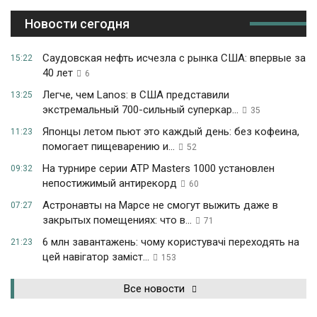
Новости сегодня
Саудовская нефть исчезла с рынка США: впервые за
15:22
40 лет
6
Легче, чем Lanos: в США представили
13:25
экстремальный 700-сильный суперкар...
35
Японцы летом пьют это каждый день: без кофеина,
11:23
помогает пищеварению и...
52
На турнире серии ATP Masters 1000 установлен
09:32
непостижимый антирекорд
60
Астронавты на Марсе не смогут выжить даже в
07:27
закрытых помещениях: что в...
71
6 млн завантажень: чому користувачі переходять на
21:23
цей навігатор заміст...
153
Все новости