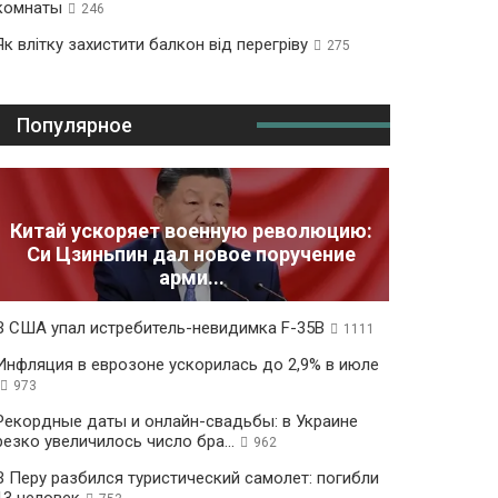
комнаты
246
Як влітку захистити балкон від перегріву
275
Популярное
Китай ускоряет военную революцию:
Си Цзиньпин дал новое поручение
арми...
В США упал истребитель-невидимка F-35B
1111
Инфляция в еврозоне ускорилась до 2,9% в июле
973
Рекордные даты и онлайн-свадьбы: в Украине
резко увеличилось число бра...
962
В Перу разбился туристический самолет: погибли