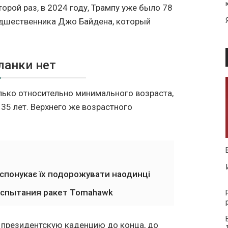
рой раз, в 2024 году, Трампу уже было 78
едшественника Джо Байдена, который
ланки нет
ько относительно минимального возраста,
35 лет. Верхнего же возрастного
 спонукає їх подорожувати наодинці
испытания ракет Tomahawk
ю президентскую каденцию до конца, до