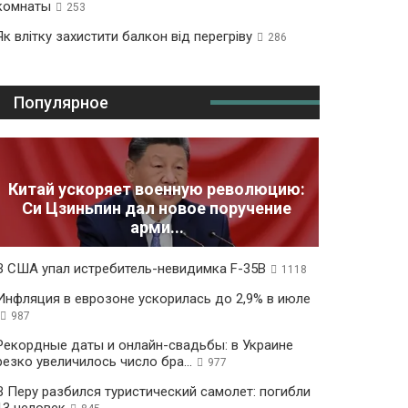
комнаты
253
Як влітку захистити балкон від перегріву
286
Популярное
Китай ускоряет военную революцию:
Си Цзиньпин дал новое поручение
арми...
В США упал истребитель-невидимка F-35B
1118
Инфляция в еврозоне ускорилась до 2,9% в июле
987
Рекордные даты и онлайн-свадьбы: в Украине
резко увеличилось число бра...
977
В Перу разбился туристический самолет: погибли