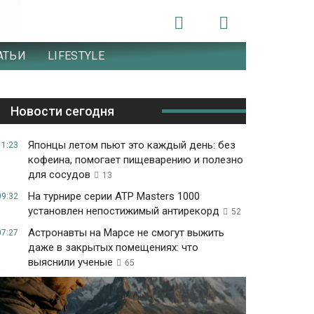
АТЬИ
LIFESTYLE
Новости сегодня
Японцы летом пьют это каждый день: без
11:23
кофеина, помогает пищеварению и полезно
для сосудов
13
На турнире серии ATP Masters 1000
09:32
установлен непостижимый антирекорд
52
Астронавты на Марсе не смогут выжить
07:27
даже в закрытых помещениях: что
выяснили ученые
65