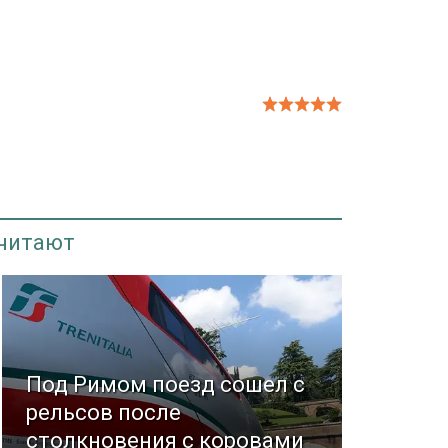
 читают
Под Римом поезд сошел с
рельсов после
столкновения с коровами