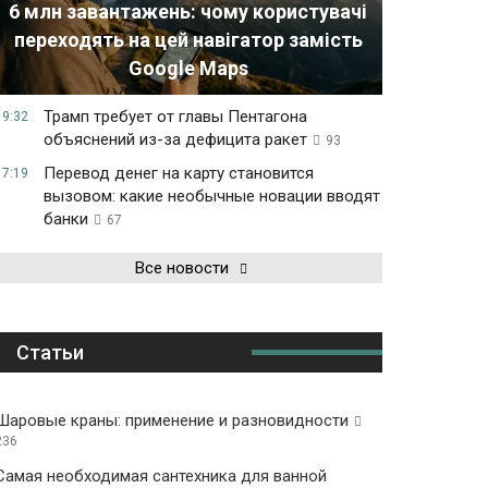
6 млн завантажень: чому користувачі
переходять на цей навігатор замість
Google Maps
Трамп требует от главы Пентагона
19:32
объяснений из-за дефицита ракет
93
Перевод денег на карту становится
17:19
вызовом: какие необычные новации вводят
банки
67
Все новости
Статьи
Шаровые краны: применение и разновидности
236
Самая необходимая сантехника для ванной