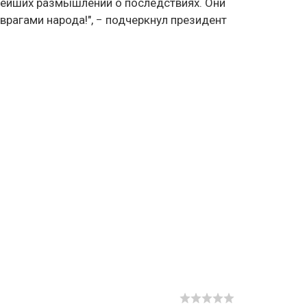
алейших размышлений о последствиях. Они
врагами народа!", − подчеркнул президент