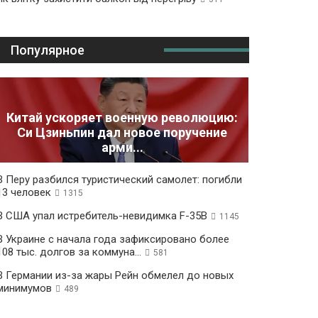
Популярное
Китай ускоряет военную революцию:
Си Цзиньпин дал новое поручение
арми...
В Перу разбился туристический самолет: погибли
13 человек
1315
В США упал истребитель-невидимка F-35B
1145
В Украине с начала года зафиксировано более
108 тыс. долгов за коммуна...
581
В Германии из-за жары Рейн обмелел до новых
минимумов
489