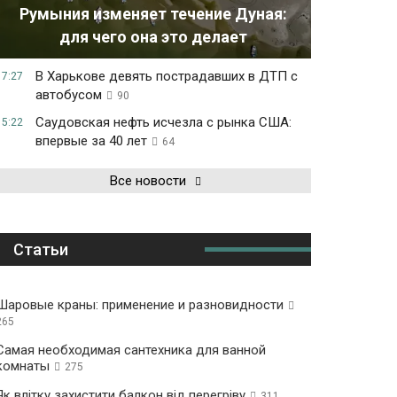
Румыния изменяет течение Дуная:
для чего она это делает
В Харькове девять пострадавших в ДТП с
17:27
автобусом
90
Саудовская нефть исчезла с рынка США:
15:22
впервые за 40 лет
64
Все новости
Статьи
Шаровые краны: применение и разновидности
265
Самая необходимая сантехника для ванной
комнаты
275
Як влітку захистити балкон від перегріву
311