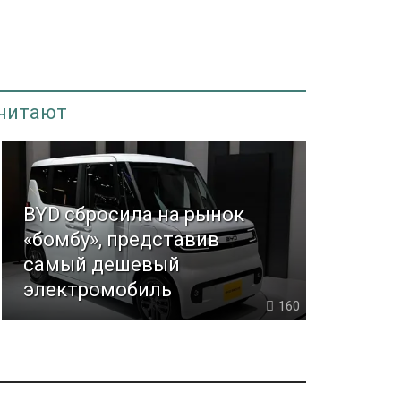
 читают
BYD сбросила на рынок
«бомбу», представив
самый дешевый
электромобиль
160