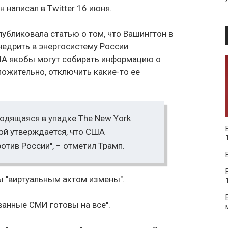
 написал в Twitter 16 июня.
публиковала статью о том, что Вашингтон в
недрить в энергосистему России
А якобы могут собирать информацию о
ложительно, отключить какие-то ее
ходящаяся в упадке The New Yоrk
рой утверждается, что США
отив России", − отметил Трамп.
ы "виртуальным актом измены".
ванные СМИ готовы на все".