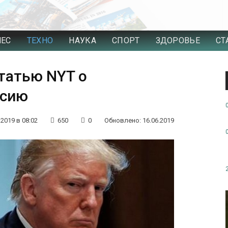
НЕС
ТЕХНО
НАУКА
СПОРТ
ЗДОРОВЬЕ
СТ
татью NYT о
ссию
.2019 в 08:02
650
0
Обновлено: 16.06.2019