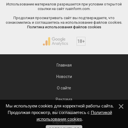
Использование материалов разрешается при условии открытой
ссылки на сайт ruainform.com.
Продолжая просматривать сайт вы подтверждаете, что
ознакомились и соглашаетесь на использование файлов cookies.
Политика использования файлов cookies
18+
Главная
Новости
О сайте
Реклама
Мы используем cookies для корректной работы сайта.
Контакты
Продолжая просмотр, вы соглашаетесь с
Политикой
использования cookies
.
Карта сайта