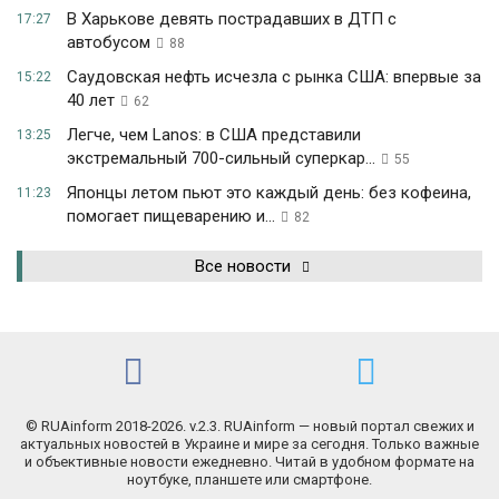
В Харькове девять пострадавших в ДТП с
17:27
автобусом
88
Саудовская нефть исчезла с рынка США: впервые за
15:22
40 лет
62
Легче, чем Lanos: в США представили
13:25
экстремальный 700-сильный суперкар...
55
Японцы летом пьют это каждый день: без кофеина,
11:23
помогает пищеварению и...
82
Все новости
© RUAinform 2018-2026. v.2.3. RUAinform — новый портал свежих и
актуальных новостей в Украине и мире за сегодня. Только важные
и объективные новости ежедневно. Читай в удобном формате на
ноутбуке, планшете или смартфоне.