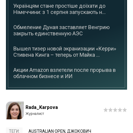
Українцям стане простіше доїхати до
Німеччини: з 1 серпня запускають н...
Обмеление Дуная заставляет Венгрию
закрыть единственную АЭС
Вышел тизер новой экранизации «Керри»
Стивена Кинга – теперь от Майка ...
Акции Amazon взлетели после прорыва в
облачном бизнесе и ИИ
Rada_Karpova
ТЕГИ:
AUSTRALIAN OPEN
,
ДЖОКОВИЧ