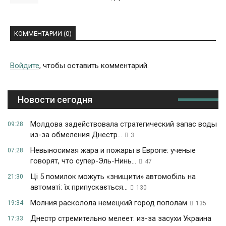
КОММЕНТАРИИ (0)
Войдите
, чтобы оставить комментарий.
Новости сегодня
Молдова задействовала стратегический запас воды
09:28
из-за обмеления Днестр...
3
Невыносимая жара и пожары в Европе: ученые
07:28
говорят, что супер-Эль-Нинь...
47
Ці 5 помилок можуть «знищити» автомобіль на
21:30
автоматі: їх припускається...
130
Молния расколола немецкий город пополам
19:34
135
Днестр стремительно мелеет: из-за засухи Украина
17:33