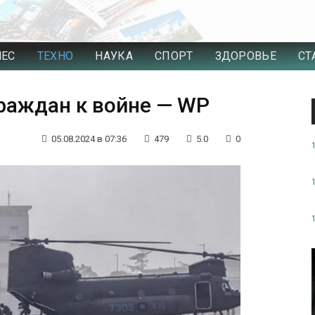
НЕС
ТЕХНО
НАУКА
СПОРТ
ЗДОРОВЬЕ
СТ
граждан к войне — WP
05.08.2024 в 07:36
479
5.0
0