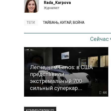
Rada_Karpova
ТЕГИ:
ТАЙВАНЬ
,
КИТАЙ
,
ВОЙНА
Сейчас
Легче, чем Lanos: в США
представили
экстремальный 700-
сильный суперкар...
44
КОММЕНТАРИИ (0)