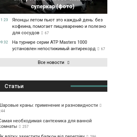
суперкар (фото)
Японцы летом пьют это каждый день: без
11:23
кофеина, помогает пищеварению и полезно
для сосудов
67
На турнире серии ATP Masters 1000
09:32
установлен непостижимый антирекорд
67
Все новости
Статьи
Шаровые краны: применение и разновидности
244
Самая необходимая сантехника для ванной
комнаты
257
Як влітку захистити балкон від перегріву
296