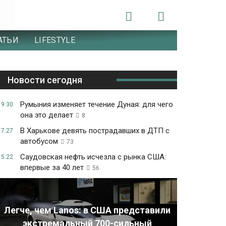
АТЬИ
LIFESTYLE
Новости сегодня
Румыния изменяет течение Дуная: для чего
19:30
она это делает
8
В Харькове девять пострадавших в ДТП с
17:27
автобусом
73
Саудовская нефть исчезла с рынка США:
15:22
впервые за 40 лет
56
Легче, чем Lanos: в США представили
экстремальный 700-сильный