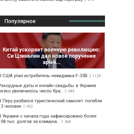
Популярное
Китай ускоряет военную революцию:
Си Цзиньпин дал новое поручение
арми...
В США упал истребитель-невидимка F-35B
1129
Рекордные даты и онлайн-свадьбы: в Украине
резко увеличилось число бра...
989
В Перу разбился туристический самолет: погибли
13 человек
952
В Украине с начала года зафиксировано более
108 тыс. долгов за коммуна...
468