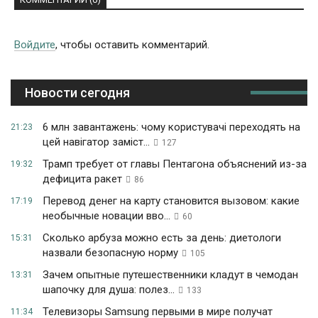
Войдите
, чтобы оставить комментарий.
Новости сегодня
6 млн завантажень: чому користувачі переходять на
21:23
цей навігатор заміст...
127
Трамп требует от главы Пентагона объяснений из-за
19:32
дефицита ракет
86
Перевод денег на карту становится вызовом: какие
17:19
необычные новации вво...
60
Сколько арбуза можно есть за день: диетологи
15:31
назвали безопасную норму
105
Зачем опытные путешественники кладут в чемодан
13:31
шапочку для душа: полез...
133
Телевизоры Samsung первыми в мире получат
11:34