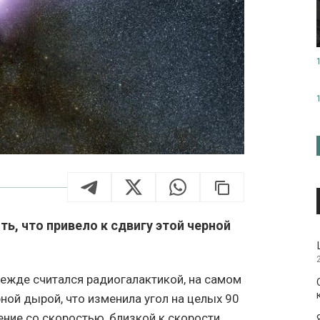
ь, что привело к сдвигу этой черной
режде считался радиогалактикой, на самом
ной дырой, что изменила угол на целых 90
ение со скоростью, близкой к скорости