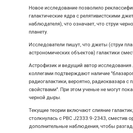
Новое исследование позволило реклассифиц
галактические ядра с релятивистскими дже
наблюдателя), что означает, что струи чер
планету.
Исследователи пишут, что джеты (струи пл
астрономических объектов) галактики смест
Астрофизик и ведущий автор исследования 
коллегами подтверждают наличие "блазароп
радиогалактики, вероятно, радиоквазара с
свойствами". При этом ученые не могут пока
черной дыры.
Текущие теории включают слияние галактик,
столкнулась с PBC J2333.9-2343, сместив о
дополнительные наблюдения, чтобы разгада