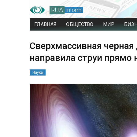
RUA
inform
ГЛАВНАЯ
ОБЩЕСТВО
МИР
БИЗ
Сверхмассивная черная 
направила струи прямо
Наука