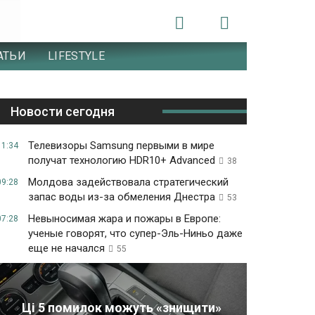
АТЬИ
LIFESTYLE
Новости сегодня
Телевизоры Samsung первыми в мире
11:34
получат технологию HDR10+ Advanced
38
Молдова задействовала стратегический
09:28
запас воды из-за обмеления Днестра
53
Невыносимая жара и пожары в Европе:
07:28
ученые говорят, что супер-Эль-Ниньо даже
еще не начался
55
Ці 5 помилок можуть «знищити»