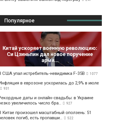
Популярное
Китай ускоряет военную революцию:
Си Цзиньпин дал новое поручение
арми...
В США упал истребитель-невидимка F-35B
1077
Инфляция в еврозоне ускорилась до 2,9% в июле
931
Рекордные даты и онлайн-свадьбы: в Украине
резко увеличилось число бра...
927
В Китае произошел масштабный оползень: 51
человек погиб, есть пропавши...
522