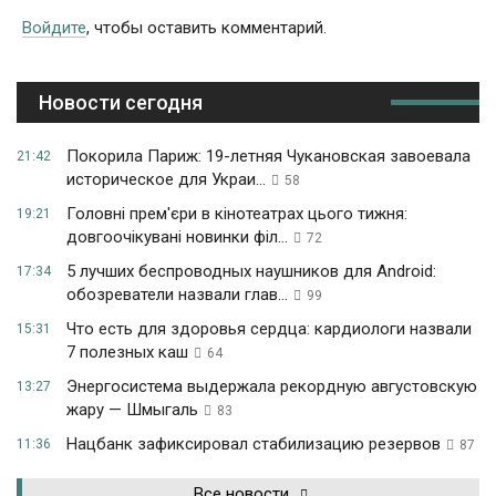
Войдите
, чтобы оставить комментарий.
Новости сегодня
Покорила Париж: 19-летняя Чукановская завоевала
21:42
историческое для Украи...
58
Головні прем'єри в кінотеатрах цього тижня:
19:21
довгоочікувані новинки філ...
72
5 лучших беспроводных наушников для Android:
17:34
обозреватели назвали глав...
99
Что есть для здоровья сердца: кардиологи назвали
15:31
7 полезных каш
64
Энергосистема выдержала рекордную августовскую
13:27
жару — Шмыгаль
83
Нацбанк зафиксировал стабилизацию резервов
11:36
87
Все новости