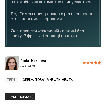
автомобіль на автоматі: їх припускається...
Под Римом поезд сошел с рельсов после
столкновения с коровами
Як відповісти «токсичній» людині без
крику: 7 фраз, які справді працюю...
Rada_Karpova
ТЕГИ:
ОПЕК+
,
ДОБЫЧА НЕФТИ
,
НЕФТЬ
КОММЕНТАРИИ (0)