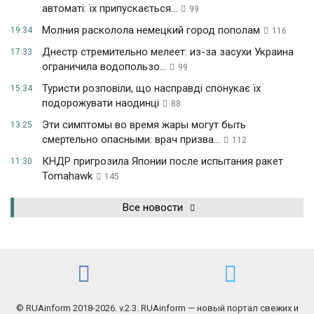
автоматі: їх припускається...
99
Молния расколола немецкий город пополам
19:34
116
Днестр стремительно мелеет: из-за засухи Украина
17:33
ограничила водопользо...
99
Туристи розповіли, що насправді спонукає їх
15:34
подорожувати наодинці
88
Эти симптомы во время жары могут быть
13:25
смертельно опасными: врач призва...
112
КНДР пригрозила Японии после испытания ракет
11:30
Tomahawk
145
Все новости
© RUAinform 2018-2026. v.2.3. RUAinform — новый портал свежих и