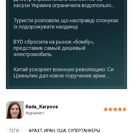
засухи Украина ограничила водопользо...
Туристи розповіли, що насправді спонукає
їх подорожувати наодинці
BYD сбросила на рынок «бомбу»,
представив самый дешевый
электромобиль
Китай ускоряет военную революцию: Си
Цзиньпин дал новое поручение арми...
Rada_Karpova
ТЕГИ:
ФРАХТ
,
ИРАН
,
США
,
СУПЕРТАНКЕРЫ