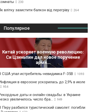
комнаты
230
Як влітку захистити балкон від перегріву
264
Популярное
Китай ускоряет военную революцию:
Си Цзиньпин дал новое поручение
арми...
В США упал истребитель-невидимка F-35B
1093
Инфляция в еврозоне ускорилась до 2,9% в июле
954
Рекордные даты и онлайн-свадьбы: в Украине
резко увеличилось число бра...
949
В Перу разбился туристический самолет: погибли