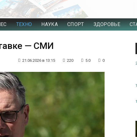
НЕС
ТЕХНО
НАУКА
СПОРТ
ЗДОРОВЬЕ
СТ
ставке — СМИ
21.06.2026 в 13:15
220
5.0
0