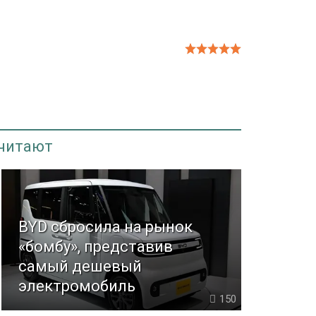
 читают
BYD сбросила на рынок
«бомбу», представив
самый дешевый
электромобиль
150