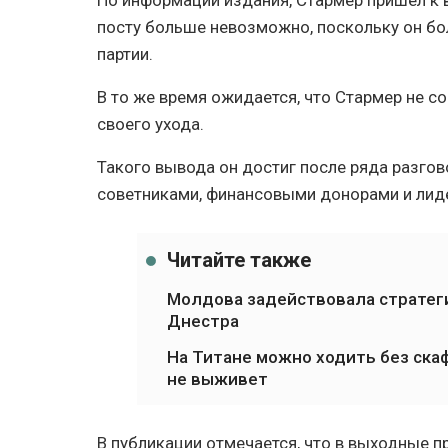
По информации издания, Стармер пришел к 
посту больше невозможно, поскольку он бо
партии.
В то же время ожидается, что Стармер не со
своего ухода.
Такого вывода он достиг после ряда разгов
советниками, финансовыми донорами и ли
Читайте также
Молдова задействовала стратеги
Днестра
На Титане можно ходить без скаф
не выживет
В публикации отмечается, что в выходные 