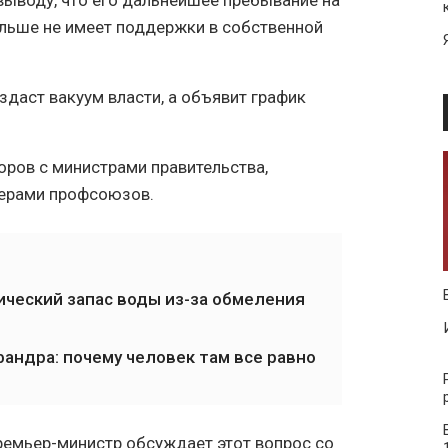
выводу, что его дальнейшее пребывание на
льше не имеет поддержки в собственной
здаст вакуум власти, а объявит график
оров с министрами правительства,
дерами профсоюзов.
ческий запас воды из-за обмеления
андра: почему человек там все равно
премьер-министр обсуждает этот вопрос со