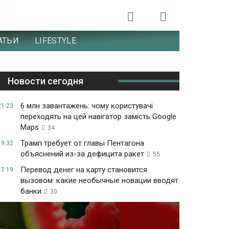
АТЬИ
LIFESTYLE
Новости сегодня
6 млн завантажень: чому користувачі
21:23
переходять на цей навігатор замість Google
Maps
34
Трамп требует от главы Пентагона
19:32
объяснений из-за дефицита ракет
55
Перевод денег на карту становится
17:19
вызовом: какие необычные новации вводят
банки
30