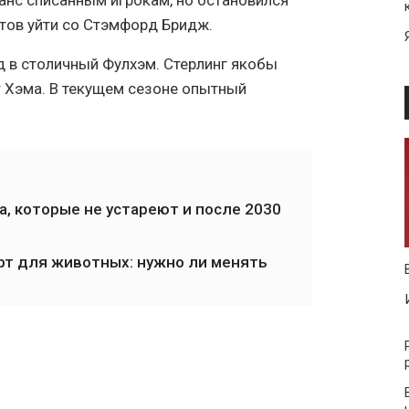
анс списанным игрокам, но остановился
отов уйти со Стэмфорд Бридж.
 в столичный Фулхэм. Стерлинг якобы
 Хэма. В текущем сезоне опытный
на, которые не устареют и после 2030
рт для животных: нужно ли менять