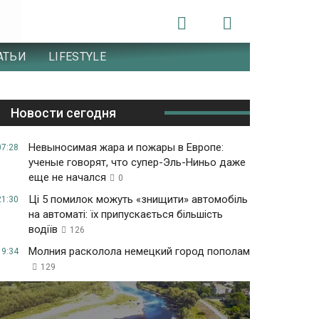
АТЬИ
LIFESTYLE
Новости сегодня
Невыносимая жара и пожары в Европе:
07:28
ученые говорят, что супер-Эль-Ниньо даже
еще не начался
0
Ці 5 помилок можуть «знищити» автомобіль
21:30
на автоматі: їх припускається більшість
водіїв
126
Молния расколола немецкий город пополам
19:34
129