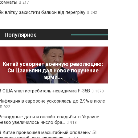
комнаты
217
Як влітку захистити балкон від перегріву
242
Популярное
Китай ускоряет военную революцию:
Си Цзиньпин дал новое поручение
арми...
В США упал истребитель-невидимка F-35B
1070
Инфляция в еврозоне ускорилась до 2,9% в июле
922
Рекордные даты и онлайн-свадьбы: в Украине
резко увеличилось число бра...
918
В Китае произошел масштабный оползень: 51