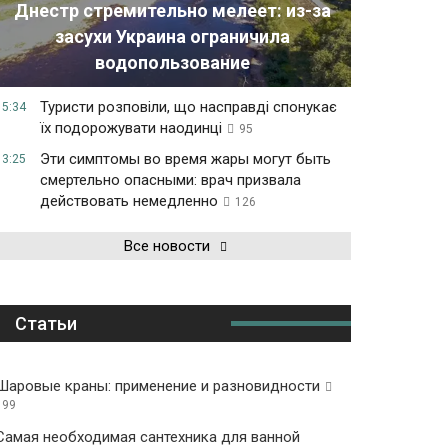
Днестр стремительно мелеет: из-за
засухи Украина ограничила
водопользование
Туристи розповіли, що насправді спонукає
15:34
їх подорожувати наодинці
95
Эти симптомы во время жары могут быть
13:25
смертельно опасными: врач призвала
действовать немедленно
126
Все новости
Статьи
Шаровые краны: применение и разновидности
199
Самая необходимая сантехника для ванной