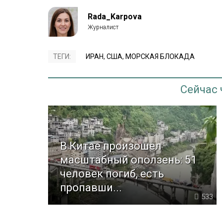
Rada_Karpova
ТЕГИ:
ИРАН
,
США
,
МОРСКАЯ БЛОКАДА
Сейчас
В Китае произошел
масштабный оползень: 51
человек погиб, есть
пропавши...
533