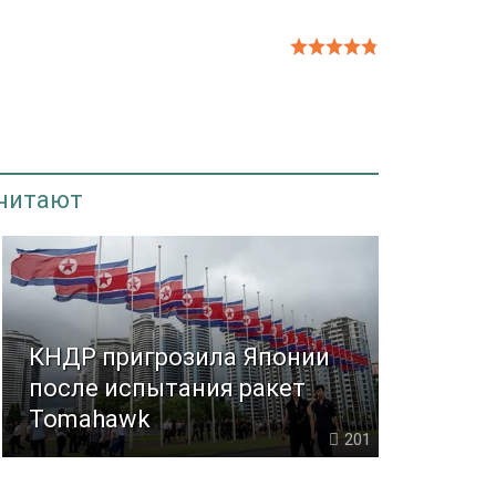
 читают
КНДР пригрозила Японии
после испытания ракет
Tomahawk
201