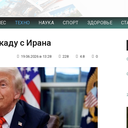
НЕС
ТЕХНО
НАУКА
СПОРТ
ЗДОРОВЬЕ
СТ
каду с Ирана
19.06.2026 в 13:28
228
4.8
0