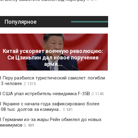
Популярное
Китай ускоряет военную революцию:
Си Цзиньпин дал новое поручение
арми...
В Перу разбился туристический самолет: погибли
13 человек
1315
В США упал истребитель-невидимка F-35B
1145
В Украине с начала года зафиксировано более
108 тыс. долгов за коммуна...
581
В Германии из-за жары Рейн обмелел до новых
минимумов
489