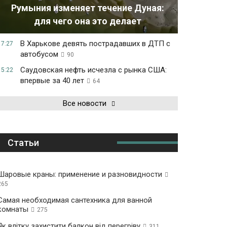
Румыния изменяет течение Дуная:
для чего она это делает
В Харькове девять пострадавших в ДТП с
17:27
автобусом
90
Саудовская нефть исчезла с рынка США:
15:22
впервые за 40 лет
64
Все новости
Статьи
Шаровые краны: применение и разновидности
265
Самая необходимая сантехника для ванной
комнаты
275
Як влітку захистити балкон від перегріву
311