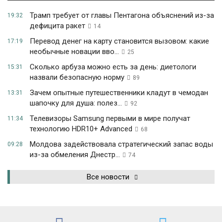
Трамп требует от главы Пентагона объяснений из-за
19:32
дефицита ракет
14
Перевод денег на карту становится вызовом: какие
17:19
необычные новации вво...
25
Сколько арбуза можно есть за день: диетологи
15:31
назвали безопасную норму
89
Зачем опытные путешественники кладут в чемодан
13:31
шапочку для душа: полез...
92
Телевизоры Samsung первыми в мире получат
11:34
технологию HDR10+ Advanced
68
Молдова задействовала стратегический запас воды
09:28
из-за обмеления Днестр...
74
Все новости