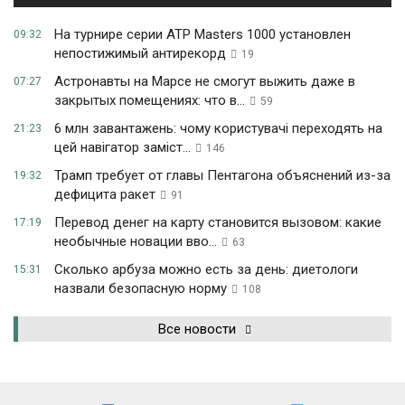
На турнире серии ATP Masters 1000 установлен
09:32
непостижимый антирекорд
19
Астронавты на Марсе не смогут выжить даже в
07:27
закрытых помещениях: что в...
59
6 млн завантажень: чому користувачі переходять на
21:23
цей навігатор заміст...
146
Трамп требует от главы Пентагона объяснений из-за
19:32
дефицита ракет
91
Перевод денег на карту становится вызовом: какие
17:19
необычные новации вво...
63
Сколько арбуза можно есть за день: диетологи
15:31
назвали безопасную норму
108
Все новости