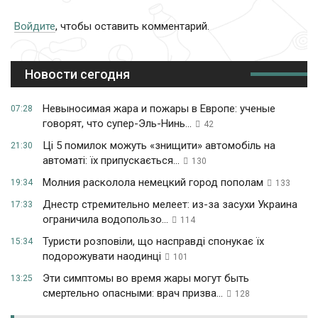
Войдите
, чтобы оставить комментарий.
Новости сегодня
Невыносимая жара и пожары в Европе: ученые
07:28
говорят, что супер-Эль-Нинь...
42
Ці 5 помилок можуть «знищити» автомобіль на
21:30
автоматі: їх припускається...
130
Молния расколола немецкий город пополам
19:34
133
Днестр стремительно мелеет: из-за засухи Украина
17:33
ограничила водопользо...
114
Туристи розповіли, що насправді спонукає їх
15:34
подорожувати наодинці
101
Эти симптомы во время жары могут быть
13:25
смертельно опасными: врач призва...
128