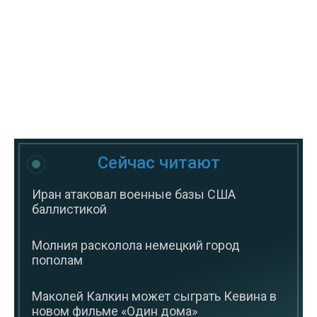
Сейчас читают
Иран атаковал военные базы США
баллистикой
Молния расколола немецкий город
пополам
Маколей Калкин может сыграть Кевина в
новом фильме «Один дома»