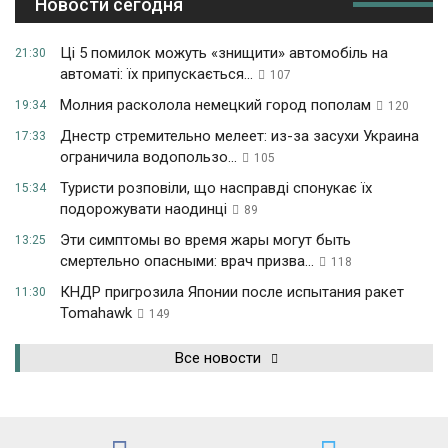
Новости сегодня
Ці 5 помилок можуть «знищити» автомобіль на
21:30
автоматі: їх припускається...
107
Молния расколола немецкий город пополам
19:34
120
Днестр стремительно мелеет: из-за засухи Украина
17:33
ограничила водопользо...
105
Туристи розповіли, що насправді спонукає їх
15:34
подорожувати наодинці
89
Эти симптомы во время жары могут быть
13:25
смертельно опасными: врач призва...
118
КНДР пригрозила Японии после испытания ракет
11:30
Tomahawk
149
Все новости