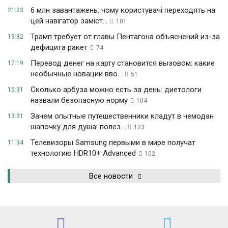
6 млн завантажень: чому користувачі переходять на
21:23
цей навігатор заміст...
101
Трамп требует от главы Пентагона объяснений из-за
19:32
дефицита ракет
74
Перевод денег на карту становится вызовом: какие
17:19
необычные новации вво...
51
Сколько арбуза можно есть за день: диетологи
15:31
назвали безопасную норму
104
Зачем опытные путешественники кладут в чемодан
13:31
шапочку для душа: полез...
123
Телевизоры Samsung первыми в мире получат
11:34
технологию HDR10+ Advanced
102
Все новости