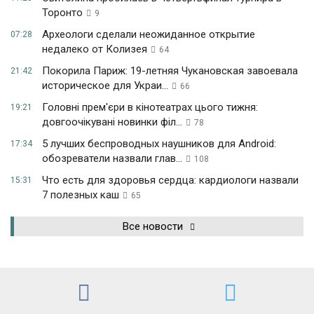
Торонто
9
Археологи сделали неожиданное открытие
07:28
недалеко от Колизея
64
Покорила Париж: 19-летняя Чукановская завоевала
21:42
историческое для Украи...
66
Головні прем'єри в кінотеатрах цього тижня:
19:21
довгоочікувані новинки філ...
78
5 лучших беспроводных наушников для Android:
17:34
обозреватели назвали глав...
108
Что есть для здоровья сердца: кардиологи назвали
15:31
7 полезных каш
65
Все новости