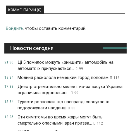
КОММЕНТАРИИ (0)
Войдите
, чтобы оставить комментарий.
Новости сегодня
Ці 5 помилок можуть «знищити» автомобіль на
21:30
автоматі: їх припускається...
99
Молния расколола немецкий город пополам
19:34
116
Днестр стремительно мелеет: из-за засухи Украина
17:33
ограничила водопользо...
99
Туристи розповіли, що насправді спонукає їх
15:34
подорожувати наодинці
88
Эти симптомы во время жары могут быть
13:25
смертельно опасными: врач призва...
112