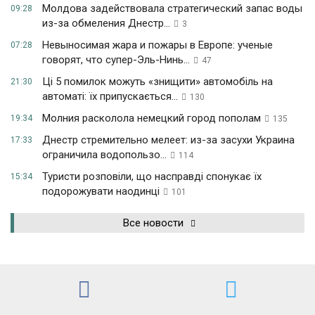
Молдова задействовала стратегический запас воды
09:28
из-за обмеления Днестр...
3
Невыносимая жара и пожары в Европе: ученые
07:28
говорят, что супер-Эль-Нинь...
47
Ці 5 помилок можуть «знищити» автомобіль на
21:30
автоматі: їх припускається...
130
Молния расколола немецкий город пополам
19:34
135
Днестр стремительно мелеет: из-за засухи Украина
17:33
ограничила водопользо...
114
Туристи розповіли, що насправді спонукає їх
15:34
подорожувати наодинці
101
Все новости