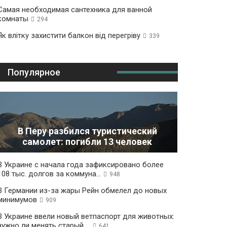
Самая необходимая сантехника для ванной
комнаты
294
Як влітку захистити балкон від перегріву
339
Популярное
В Перу разбился туристический
самолет: погибли 13 человек
В Украине с начала года зафиксировано более
108 тыс. долгов за коммуна...
948
В Германии из-за жары Рейн обмелел до новых
минимумов
909
В Украине ввели новый ветпаспорт для животных:
нужно ли менять старый ...
641