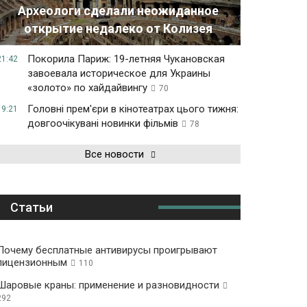
Археологи сделали неожиданное
открытие недалеко от Колизея
Покорила Париж: 19-летняя Чукановская
21:42
завоевала историческое для Украины
«золото» по хайдайвингу
70
Головні прем'єри в кінотеатрах цього тижня:
19:21
довгоочікувані новинки фільмів
78
Все новости
Статьи
Почему бесплатные антивирусы проигрывают
лицензионным
110
Шаровые краны: применение и разновидности
292