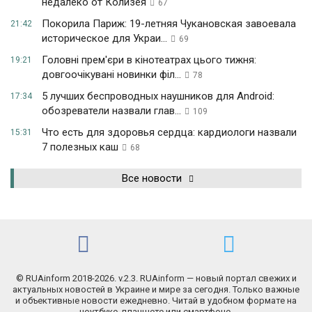
недалеко от Колизея
67
Покорила Париж: 19-летняя Чукановская завоевала
21:42
историческое для Украи...
69
Головні прем'єри в кінотеатрах цього тижня:
19:21
довгоочікувані новинки філ...
78
5 лучших беспроводных наушников для Android:
17:34
обозреватели назвали глав...
109
Что есть для здоровья сердца: кардиологи назвали
15:31
7 полезных каш
68
Все новости
© RUAinform 2018-2026. v.2.3. RUAinform — новый портал свежих и
актуальных новостей в Украине и мире за сегодня. Только важные
и объективные новости ежедневно. Читай в удобном формате на
ноутбуке, планшете или смартфоне.