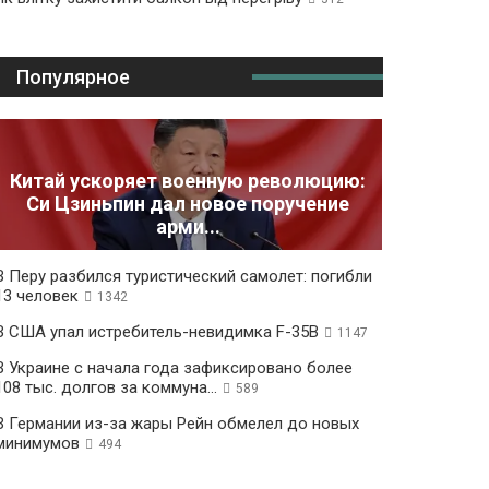
Популярное
Китай ускоряет военную революцию:
Си Цзиньпин дал новое поручение
арми...
В Перу разбился туристический самолет: погибли
13 человек
1342
В США упал истребитель-невидимка F-35B
1147
В Украине с начала года зафиксировано более
108 тыс. долгов за коммуна...
589
В Германии из-за жары Рейн обмелел до новых
минимумов
494