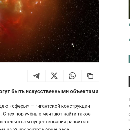
могут быть искусственными объектами
дею «сферы» — гигантской конструкции
 С тех пор учёные мечтают найти такое
азательством существования развитых
ма из Университета Арканзаса