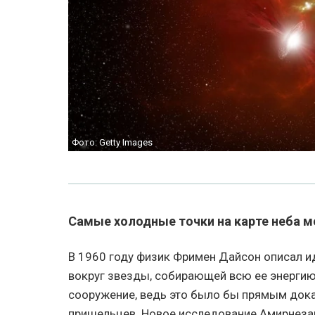
Фото: Getty Images
Самые холодные точки на карте неба 
В 1960 году физик Фримен Дайсон описал и
вокруг звезды, собирающей всю ее энергию.
сооружение, ведь это было бы прямым док
пришельцев. Новое исследование Амирнеза