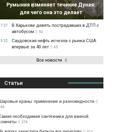
Румыния изменяет течение Дуная:
для чего она это делает
В Харькове девять пострадавших в ДТП с
17:27
автобусом
92
Саудовская нефть исчезла с рынка США:
15:22
впервые за 40 лет
65
Все новости
Статьи
Шаровые краны: применение и разновидности
266
Самая необходимая сантехника для ванной
комнаты
276
Як влітку захистити балкон від перегріву
312