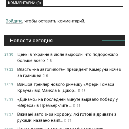
КОММЕНТАРИИ (0)
Войдите
, чтобы оставить комментарий.
Новости сегодня
Цены в Украине в июле выросли: что подорожало
21:30
больше всего
8
Власть «на автопилоте»: президент Камеруна исчез
19:22
за границей
0
Вийшов трейлер нового римейку «Афери Томаса
17:19
Крауна» від Майкла Б. Джор...
63
«Динамо» на последней минуте вырвало победу у
15:33
«Вереса» в Премьер-лиге ...
61
Вживані авто з-за кордону, які готові відривати з
13:27
руками: названо найп...
71