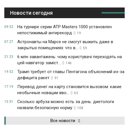
Новости сегодня
На турнире серии ATP Masters 1000 установлен
09:32
непостижимый антирекорд
19
Астронавты на Марсе не смогут выжить даже в
07:27
закрытых помещениях: что в...
59
6 млн завантажень: чому користувачі переходять на
21:23
цей навігатор заміст...
146
Трамп требует от главы Пентагона объяснений из-за
19:32
дефицита ракет
91
Перевод денег на карту становится вызовом: какие
17:19
необычные новации вво...
63
Сколько арбуза можно есть за день: диетологи
15:31
назвали безопасную норму
108
Все новости