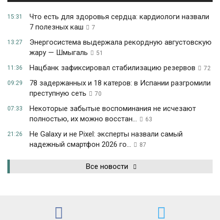
Что есть для здоровья сердца: кардиологи назвали
15:31
7 полезных каш
7
Энергосистема выдержала рекордную августовскую
13:27
жару — Шмыгаль
51
Нацбанк зафиксировал стабилизацию резервов
11:36
72
78 задержанных и 18 катеров: в Испании разгромили
09:29
преступную сеть
70
Некоторые забытые воспоминания не исчезают
07:33
полностью, их можно восстан...
63
Не Galaxy и не Pixel: эксперты назвали самый
21:26
надежный смартфон 2026 го...
87
Все новости