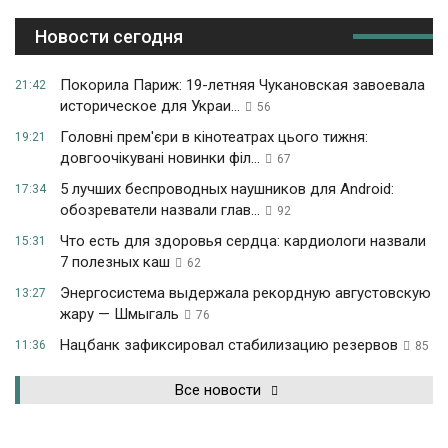
Новости сегодня
Покорила Париж: 19-летняя Чукановская завоевала
21:42
историческое для Украи...
56
Головні прем'єри в кінотеатрах цього тижня:
19:21
довгоочікувані новинки філ...
67
5 лучших беспроводных наушников для Android:
17:34
обозреватели назвали глав...
92
Что есть для здоровья сердца: кардиологи назвали
15:31
7 полезных каш
62
Энергосистема выдержала рекордную августовскую
13:27
жару — Шмыгаль
76
Нацбанк зафиксировал стабилизацию резервов
11:36
85
Все новости