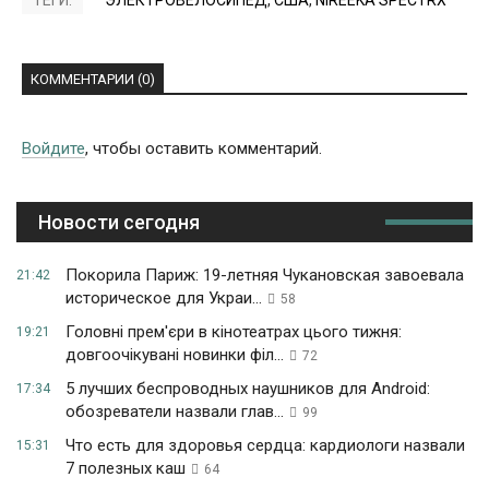
ТЕГИ:
ЭЛЕКТРОВЕЛОСИПЕД
,
США
,
NIREEKA SPECTRX
КОММЕНТАРИИ (0)
Войдите
, чтобы оставить комментарий.
Новости сегодня
Покорила Париж: 19-летняя Чукановская завоевала
21:42
историческое для Украи...
58
Головні прем'єри в кінотеатрах цього тижня:
19:21
довгоочікувані новинки філ...
72
5 лучших беспроводных наушников для Android:
17:34
обозреватели назвали глав...
99
Что есть для здоровья сердца: кардиологи назвали
15:31
7 полезных каш
64