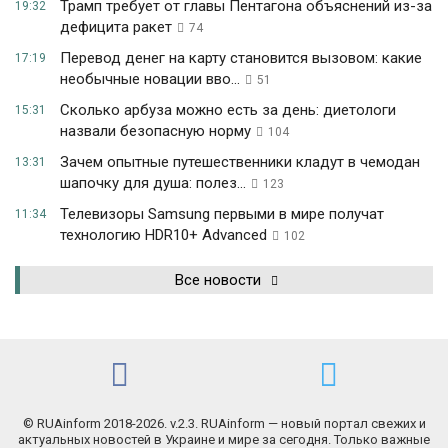
Трамп требует от главы Пентагона объяснений из-за
19:32
дефицита ракет
74
Перевод денег на карту становится вызовом: какие
17:19
необычные новации вво...
51
Сколько арбуза можно есть за день: диетологи
15:31
назвали безопасную норму
104
Зачем опытные путешественники кладут в чемодан
13:31
шапочку для душа: полез...
123
Телевизоры Samsung первыми в мире получат
11:34
технологию HDR10+ Advanced
102
Все новости
© RUAinform 2018-2026. v.2.3. RUAinform — новый портал свежих и
актуальных новостей в Украине и мире за сегодня. Только важные