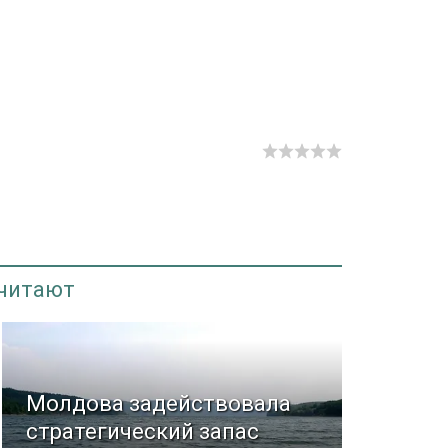
 читают
Молдова задействовала
стратегический запас