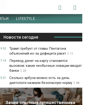
АТЬИ
LIFESTYLE
Новости сегодня
Трамп требует от главы Пентагона
19:32
объяснений из-за дефицита ракет
11
Перевод денег на карту становится
17:19
вызовом: какие необычные новации вводят
банки
25
Сколько арбуза можно есть за день:
15:31
диетологи назвали безопасную норму
88
Зачем опытные путешественники