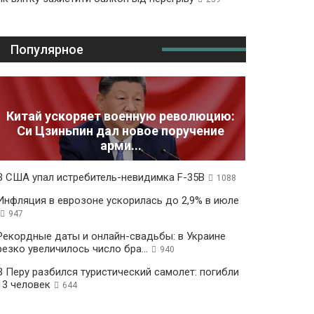
Популярное
Китай ускоряет военную революцию:
Си Цзиньпин дал новое поручение
арми...
В США упал истребитель-невидимка F-35B
1088
Инфляция в еврозоне ускорилась до 2,9% в июле
947
Рекордные даты и онлайн-свадьбы: в Украине
резко увеличилось число бра...
940
В Перу разбился туристический самолет: погибли
13 человек
644