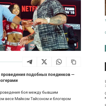
ея проведения подобных поединков —
логерами
 проведения боя между бывшим
ом весе Майком Тайсоном и блогером