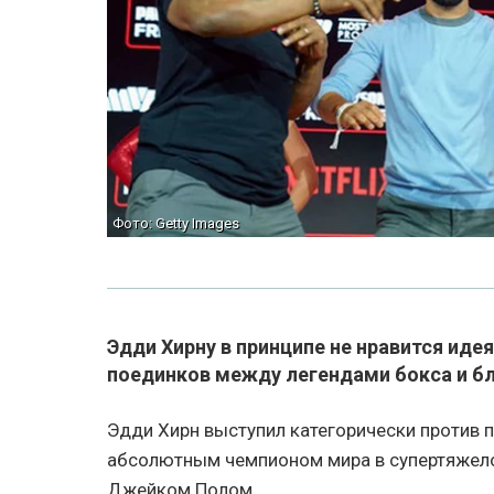
Фото: Getty Images
Эдди Хирну в принципе не нравится ид
поединков между легендами бокса и б
Эдди Хирн выступил категорически против
абсолютным чемпионом мира в супертяжел
Джейком Полом.