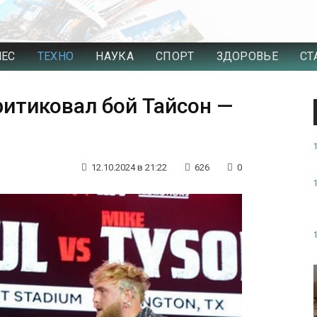
НЕС
ТЕХНО
НАУКА
СПОРТ
ЗДОРОВЬЕ
СТ
итиковал бой Тайсон —
12.10.2024 в 21:22
626
0