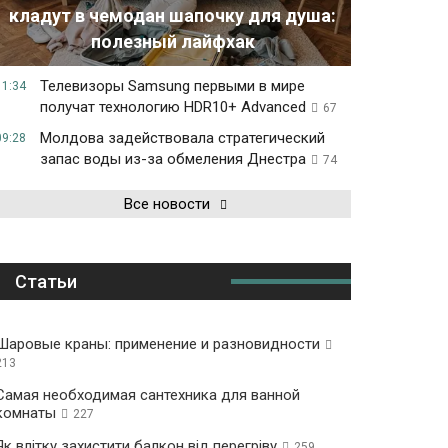
кладут в чемодан шапочку для душа:
полезный лайфхак
Телевизоры Samsung первыми в мире
11:34
получат технологию HDR10+ Advanced
67
Молдова задействовала стратегический
09:28
запас воды из-за обмеления Днестра
74
Все новости
Статьи
Шаровые краны: применение и разновидности
213
Самая необходимая сантехника для ванной
комнаты
227
Як влітку захистити балкон від перегріву
259