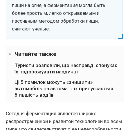
пищи на огне, а ферментация могла быть
более простым, легко открываемым и
пассивным методом обработки пищи,
считают ученые.
Читайте также
Туристи розповіли, що насправді спонукає
їх подорожувати наодинці
Ці 5 помилок можуть «знищити»
автомобіль на автоматі: їх припускається
більшість водіїв
Сегодня ферментация является широко
распространенной и развитой технологией во всем
мире, что свидетельствует о ее целесообразности