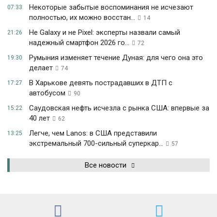
Некоторые забытые воспоминания не исчезают
07:33
полностью, их можно восстан...
14
Не Galaxy и не Pixel: эксперты назвали самый
21:26
надежный смартфон 2026 го...
72
Румыния изменяет течение Дуная: для чего она это
19:30
делает
74
В Харькове девять пострадавших в ДТП с
17:27
автобусом
90
Саудовская нефть исчезла с рынка США: впервые за
15:22
40 лет
62
Легче, чем Lanos: в США представили
13:25
экстремальный 700-сильный суперкар...
57
Все новости