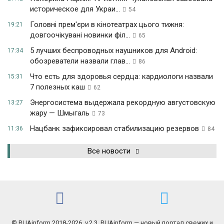
историческое для Украи...
54
Головні прем'єри в кінотеатрах цього тижня:
19:21
довгоочікувані новинки філ...
65
5 лучших беспроводных наушников для Android:
17:34
обозреватели назвали глав...
86
Что есть для здоровья сердца: кардиологи назвали
15:31
7 полезных каш
62
Энергосистема выдержала рекордную августовскую
13:27
жару — Шмыгаль
73
Нацбанк зафиксировал стабилизацию резервов
11:36
84
Все новости
© RUAinform 2018-2026. v.2.3. RUAinform — новый портал свежих и