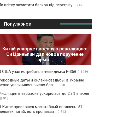
Як влітку захистити балкон від перегріву
242
Популярное
Китай ускоряет военную революцию:
Си Цзиньпин дал новое поручение
арми...
В США упал истребитель-невидимка F-35B
1069
Рекордные даты и онлайн-свадьбы: в Украине
резко увеличилось число бра...
918
Инфляция в еврозоне ускорилась до 2,9% в июле
917
В Китае произошел масштабный оползень: 51
человек погиб, есть пропавши...
513