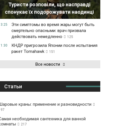
Туристи розповіли, що насправді
спонукає їх подорожувати наодинці
Эти симптомы во время жары могут быть
13:25
смертельно опасными: врач призвала
действовать немедленно
125
КНДР пригрозила Японии после испытания
11:30
ракет Tomahawk
151
Все новости
Статьи
Шаровые краны: применение и разновидности
197
Самая необходимая сантехника для ванной
комнаты
217