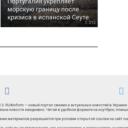
Португалия укрепляет
морскую границу после
кризиса в испанской Сеуте
212
.2.3. RUAinform — новый портал свежих и актуальных новостей в Украине 
ные новости ежедневно. Читай в удобном формате на ноутбуке, планш
ние материалов разрешается при условии открытой ссылки на сайт rua
ь сайт вы подтверждаете, что ознакомились и соглашаетесь на исполь