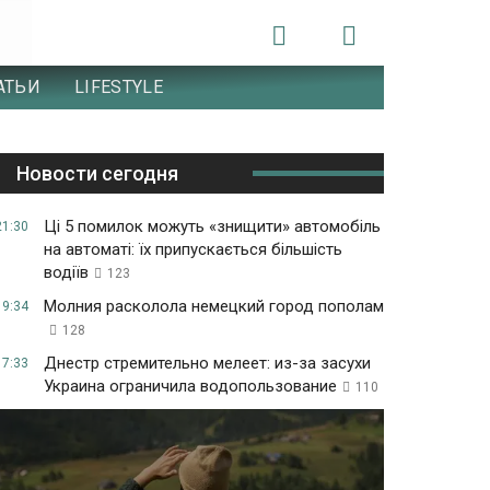
АТЬИ
LIFESTYLE
Новости сегодня
Ці 5 помилок можуть «знищити» автомобіль
21:30
на автоматі: їх припускається більшість
водіїв
123
Молния расколола немецкий город пополам
19:34
128
Днестр стремительно мелеет: из-за засухи
17:33
Украина ограничила водопользование
110