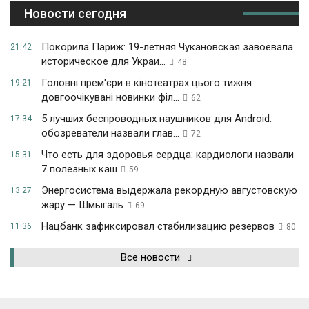
Новости сегодня
Покорила Париж: 19-летняя Чукановская завоевала
21:42
историческое для Украи...
48
Головні прем'єри в кінотеатрах цього тижня:
19:21
довгоочікувані новинки філ...
62
5 лучших беспроводных наушников для Android:
17:34
обозреватели назвали глав...
72
Что есть для здоровья сердца: кардиологи назвали
15:31
7 полезных каш
59
Энергосистема выдержала рекордную августовскую
13:27
жару — Шмыгаль
69
Нацбанк зафиксировал стабилизацию резервов
11:36
80
Все новости