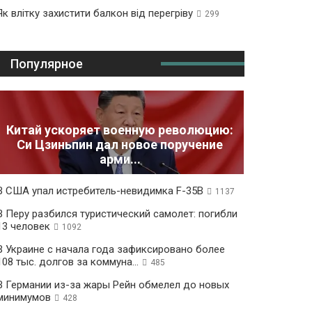
Як влітку захистити балкон від перегріву
299
Популярное
Китай ускоряет военную революцию:
Си Цзиньпин дал новое поручение
арми...
В США упал истребитель-невидимка F-35B
1137
В Перу разбился туристический самолет: погибли
13 человек
1092
В Украине с начала года зафиксировано более
108 тыс. долгов за коммуна...
485
В Германии из-за жары Рейн обмелел до новых
минимумов
428