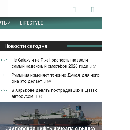
АТЬИ
LIFESTYLE
Новости сегодня
Не Galaxy и не Pixel: эксперты назвали
21:26
самый надежный смартфон 2026 года
51
Румыния изменяет течение Дуная: для чего
19:30
она это делает
59
В Харькове девять пострадавших в ДТП с
17:27
автобусом
80
Саудовская нефть исчезла с рынка