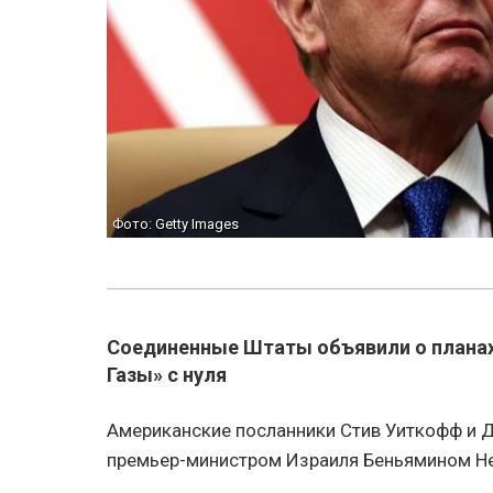
Фото: Getty Images
Соединенные Штаты объявили о планах
Газы» с нуля
Американские посланники Стив Уиткофф и 
премьер-министром Израиля Беньямином Не