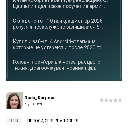
Китай ускоряет военную революцию: Си
Цзиньпин дал новое поручение арми...
Складено топ-10 найкращих ігор 2026
року, які незаслужено залишилися б...
Купил и забыл: 4 Android-флагмана,
которые не устареют и после 2030 го...
Головні прем'єри в кінотеатрах цього
тижня: довгоочікувані новинки філ...
Rada_Karpova
ТЕГИ:
ПЕЛОСИ
,
СЕВЕРНАЯ КОРЕЯ