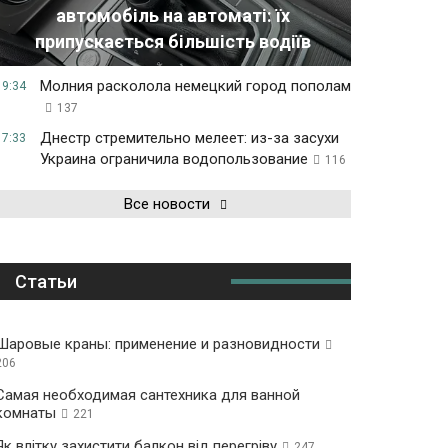
автомобіль на автоматі: їх
припускається більшість водіїв
Молния расколола немецкий город пополам
19:34
137
Днестр стремительно мелеет: из-за засухи
17:33
Украина ограничила водопользование
116
Все новости
Статьи
Шаровые краны: применение и разновидности
206
Самая необходимая сантехника для ванной
комнаты
221
Як влітку захистити балкон від перегріву
247