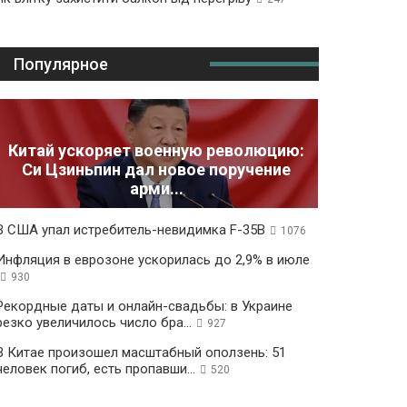
Популярное
Китай ускоряет военную революцию:
Си Цзиньпин дал новое поручение
арми...
В США упал истребитель-невидимка F-35B
1076
Инфляция в еврозоне ускорилась до 2,9% в июле
930
Рекордные даты и онлайн-свадьбы: в Украине
резко увеличилось число бра...
927
В Китае произошел масштабный оползень: 51
человек погиб, есть пропавши...
520