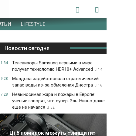
АТЬИ
LIFESTYLE
Новости сегодня
Телевизоры Samsung первыми в мире
11:34
получат технологию HDR10+ Advanced
14
Молдова задействовала стратегический
09:28
запас воды из-за обмеления Днестра
16
Невыносимая жара и пожары в Европе:
07:28
ученые говорят, что супер-Эль-Ниньо даже
еще не начался
52
Ці 5 помилок можуть «знищити»