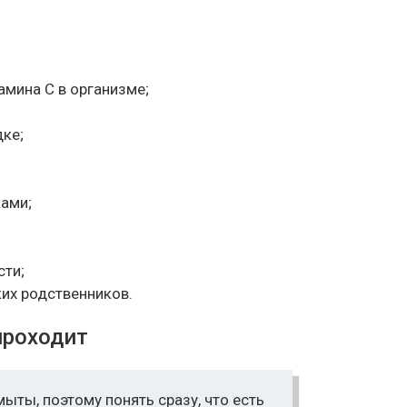
мина С в организме;
дке;
ами;
сти;
их родственников.
проходит
ты, поэтому понять сразу, что есть