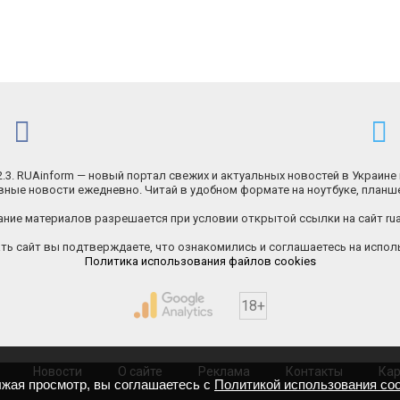
.2.3. RUAinform — новый портал свежих и актуальных новостей в Украине 
ные новости ежедневно. Читай в удобном формате на ноутбуке, планш
ние материалов разрешается при условии открытой ссылки на сайт rua
ь сайт вы подтверждаете, что ознакомились и соглашаетесь на исполь
Политика использования файлов cookies
18+
Новости
О сайте
Реклама
Контакты
Кар
лжая просмотр, вы соглашаетесь с
Политикой использования coo