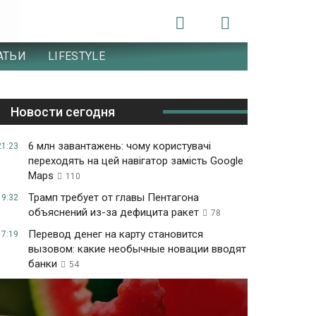
АТЬИ
LIFESTYLE
Новости сегодня
6 млн завантажень: чому користувачі
21:23
переходять на цей навігатор замість Google
Maps
110
Трамп требует от главы Пентагона
19:32
объяснений из-за дефицита ракет
78
Перевод денег на карту становится
17:19
вызовом: какие необычные новации вводят
банки
54