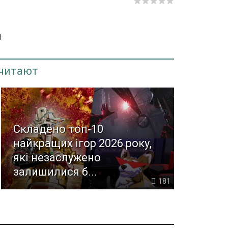
Л
 читают
Складено топ-10
найкращих ігор 2026 року,
які незаслужено
залишилися б...
181