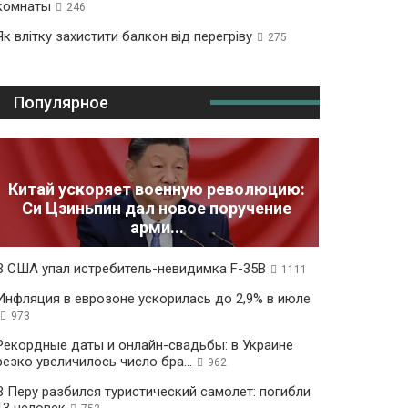
комнаты
246
Як влітку захистити балкон від перегріву
275
Популярное
Китай ускоряет военную революцию:
Си Цзиньпин дал новое поручение
арми...
В США упал истребитель-невидимка F-35B
1111
Инфляция в еврозоне ускорилась до 2,9% в июле
973
Рекордные даты и онлайн-свадьбы: в Украине
резко увеличилось число бра...
962
В Перу разбился туристический самолет: погибли