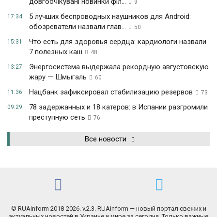
довгоочікувані новинки філ...
9
5 лучших беспроводных наушников для Android:
17:34
обозреватели назвали глав...
50
Что есть для здоровья сердца: кардиологи назвали
15:31
7 полезных каш
48
Энергосистема выдержала рекордную августовскую
13:27
жару — Шмыгаль
60
Нацбанк зафиксировал стабилизацию резервов
11:36
73
78 задержанных и 18 катеров: в Испании разгромили
09:29
преступную сеть
76
Все новости
© RUAinform 2018-2026. v.2.3. RUAinform — новый портал свежих и
актуальных новостей в Украине и мире за сегодня. Только важные