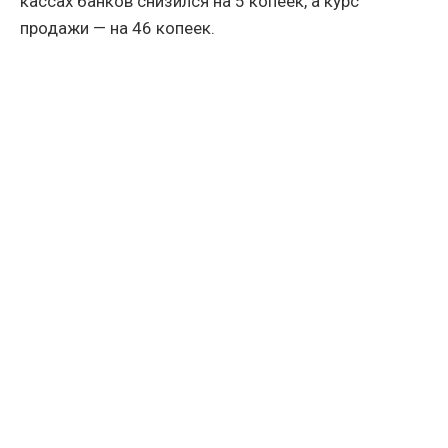
кассах банков снизился на 5 копеек, а курс
продажи — на 46 копеек.